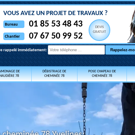
VOUS AVEZ UN PROJET DE TRAVAUX ?
01 85 53 48 43
Bureau
DEVIS
GRATUIT
07 67 50 99 52
Chantier
re rappelé immédiatement:
AMONAGE DE
DÉBISTRAGE DE
POSE CHAPEAU DE
HAUDIÈRE 78
CHEMINÉE 78
CHEMINÉE 78
 cheminée 78 Yvelines: