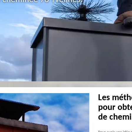
Les méth
pour obt
de chem