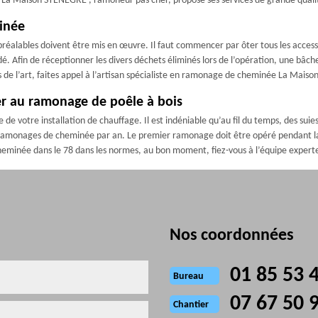
 La Maison STENEGRE , ramoneur pas cher, propose ses services de grande qualit
inée
éalables doivent être mis en œuvre. Il faut commencer par ôter tous les accessoir
idé. Afin de réceptionner les divers déchets éliminés lors de l’opération, une bâch
de l’art, faites appel à l’artisan spécialiste en ramonage de cheminée La Mais
er au ramonage de poêle à bois
 votre installation de chauffage. Il est indéniable qu’au fil du temps, des suies
ramonages de cheminée par an. Le premier ramonage doit être opéré pendant la 
 cheminée dans le 78 dans les normes, au bon moment, fiez-vous à l’équipe expe
Nos coordonnées
01 85 53 
Bureau
07 67 50 
Chantier