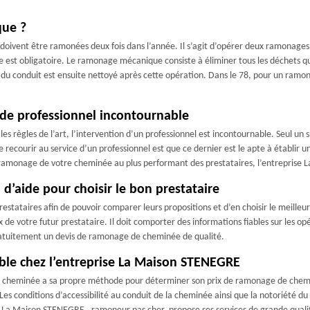
que ?
oivent être ramonées deux fois dans l’année. Il s’agit d’opérer deux ramonages m
t obligatoire. Le ramonage mécanique consiste à éliminer tous les déchets qui 
bas du conduit est ensuite nettoyé après cette opération. Dans le 78, pour un ram
de professionnel incontournable
s règles de l’art, l’intervention d’un professionnel est incontournable. Seul un s
 recourir au service d’un professionnel est que ce dernier est le apte à établir 
 le ramonage de votre cheminée au plus performant des prestataires, l’entrepris
d’aide pour choisir le bon prestataire
restataires afin de pouvoir comparer leurs propositions et d’en choisir le meille
 de votre futur prestataire. Il doit comporter des informations fiables sur les opér
ratuitement un devis de ramonage de cheminée de qualité.
le chez l’entreprise La Maison STENEGRE
e cheminée a sa propre méthode pour déterminer son prix de ramonage de che
es conditions d’accessibilité au conduit de la cheminée ainsi que la notoriété 