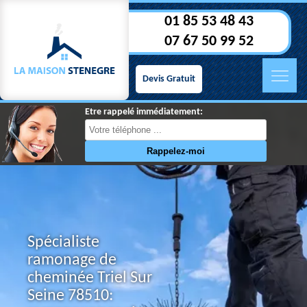
01 85 53 48 43
07 67 50 99 52
Devis Gratuit
Etre rappelé immédiatement:
Spécialiste
ramonage de
cheminée Triel Sur
Seine 78510: