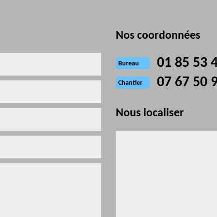
Nos coordonnées
01 85 53 
Bureau
07 67 50 
Chantier
Nous localiser