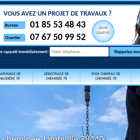
VOUS AVEZ UN PROJET DE TRAVAUX ?
01 85 53 48 43
Bureau
DEVIS
GRATUIT
07 67 50 99 52
Chantier
re rappelé immédiatement:
AMONAGE DE
DÉBISTRAGE DE
POSE CHAPEAU DE
HAUDIÈRE 78
CHEMINÉE 78
CHEMINÉE 78
e cheminée Jambville 78440: