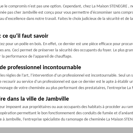
 que le compromis n'est pas une option. Cependant, chez La Maison STENEGRE , 
née pas cher Jambville est conçu pour vous permettre d'économiser sans compro
au d'excellence dans notre travail. Faites le choix judicieux de la sécurité et d
ce qu’il faut savoir
z pour un poêle en bois. En effet, ce dernier est une pièce efficace pour procurer
 les ans. Ceci permet de préserver la sécurité des occupants du foyer. Le plus gr
r la performance de l’appareil de chauffage.
de professionnel incontournable
s règles de l’art, l’intervention d’un professionnel est incontournable. Seul un s
 recourir au service d’un professionnel est que ce dernier est le apte à établir 
e ramonage de votre cheminée au plus performant des prestataires, l’entreprise L
e dans la ville de Jambville
vigueur imposent aux propriétaires ou aux occupants des habitats à procéder au 
ne opération permettant le bon fonctionnement des conduits de fumée et d’anéantir
 à Jambville, l’entreprise spécialiste du ramonage de cheminée La Maison STENE