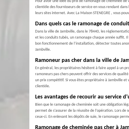
Pour avoir une idée du prix de ramonage de cheminée de 
clientèle des fournisseurs de service en vous rendant dans 
leurs sites internet. Avec La Maison STENEGRE , vous pou
Dans quels cas le ramonage de conduit 
Dans la ville de Jambville, dans le 78440, les règlementat
et les conduits tubés, un ramonage chaque année suffit. I
bon fonctionnement de l’installation, détecter toutes ano
Jambville.
Ramoneur pas cher dans la ville de Jam
En général, les propriétaires hésitent à faire appel à un 
ramoneurs pas chers peuvent offrir des services de qualité 
un prix compétitif. Si vous êtes propriétaire à Jambville e
clientèle.
Les avantages de recourir au service d
Bien que le ramonage de cheminée soit une obligation légale 
permet de s’assurer de la réussite de l’opération. Lors de 
ceux-ci. En enlevant les dépôts de suie, le ramonage perm
Ramonage de cheminée pas cher à Jambv