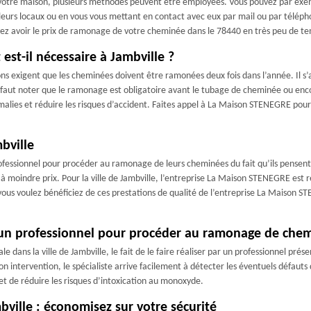
votre maison, plusieurs méthodes peuvent être employées. Vous pouvez par exe
leurs locaux ou en vous vous mettant en contact avec eux par mail ou par téléphone
vez avoir le prix de ramonage de votre cheminée dans le 78440 en très peu de t
est-il nécessaire à Jambville ?
ions exigent que les cheminées doivent être ramonées deux fois dans l’année. Il 
l faut noter que le ramonage est obligatoire avant le tubage de cheminée ou enco
malies et réduire les risques d’accident. Faites appel à La Maison STENEGRE pou
bville
professionnel pour procéder au ramonage de leurs cheminées du fait qu’ils pensen
à moindre prix. Pour la ville de Jambville, l’entreprise La Maison STENEGRE est r
t vous voulez bénéficiez de ces prestations de qualité de l’entreprise La Maison ST
’un professionnel pour procéder au ramonage de chemi
dans la ville de Jambville, le fait de le faire réaliser par un professionnel prése
son intervention, le spécialiste arrive facilement à détecter les éventuels défau
et de réduire les risques d’intoxication au monoxyde.
ille : économisez sur votre sécurité