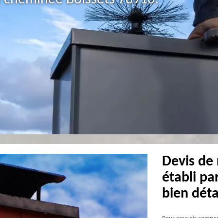
Devis de
établi p
bien déta