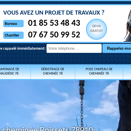
VOUS AVEZ UN PROJET DE TRAVAUX ?
01 85 53 48 43
Bureau
DEVIS
GRATUIT
07 67 50 99 52
Chantier
re rappelé immédiatement:
AMONAGE DE
DÉBISTRAGE DE
POSE CHAPEAU DE
HAUDIÈRE 78
CHEMINÉE 78
CHEMINÉE 78
e cheminée Boissets 78910: