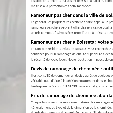
les différents déchets qui se sont fixés sur la paroi du c
maîtrise à la perfection ces deux méthodes.
Ramoneur pas cher dans la ville de Boi
En général, les propriétaires hésitent à faire appel à un 
ramoneurs pas chers peuvent offrir des services de qualité 
un prix compétitif. Si vous êtes propriétaire à Boissets et 
Ramoneur pas cher à Boissets : votre 
En tant que résidents avisés de Boissets, vous recherche
confiance pour un ramonage de qualité supérieure à des ta
la sécurité de votre foyer. Notre réputation impeccable e
Devis de ramonage de cheminée : outil 
Il est conseillé de demander un devis auprès de quelques p
véritable outil d’aide à la décision notamment dans le choix
l’entreprise La Maison STENEGRE vous établit gratuiteme
Prix de ramonage de cheminée abordab
Chaque fournisseur de service en matière de ramonage d
généralement du type et de la dimension de la cheminée. L