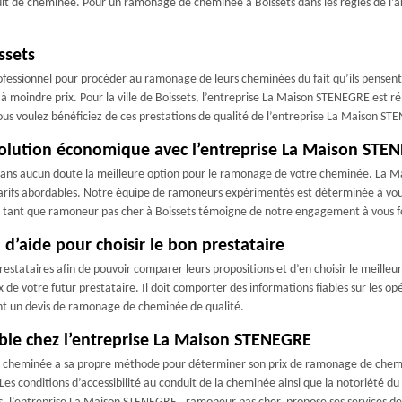
onduit de cheminée. Pour un ramonage de cheminée à Boissets dans les règles de l’
ssets
professionnel pour procéder au ramonage de leurs cheminées du fait qu’ils pensen
à moindre prix. Pour la ville de Boissets, l’entreprise La Maison STENEGRE est rép
vous voulez bénéficiez de ces prestations de qualité de l’entreprise La Maison STE
solution économique avec l’entreprise La Maison STE
z sans aucun doute la meilleure option pour le ramonage de votre cheminée. La
rifs abordables. Notre équipe de ramoneurs expérimentés est déterminée à vous o
n tant que ramoneur pas cher à Boissets témoigne de notre engagement à vous fou
d’aide pour choisir le bon prestataire
restataires afin de pouvoir comparer leurs propositions et d’en choisir le meille
 de votre futur prestataire. Il doit comporter des informations fiables sur les opé
nt un devis de ramonage de cheminée de qualité.
le chez l’entreprise La Maison STENEGRE
e cheminée a sa propre méthode pour déterminer son prix de ramonage de che
es conditions d’accessibilité au conduit de la cheminée ainsi que la notoriété 