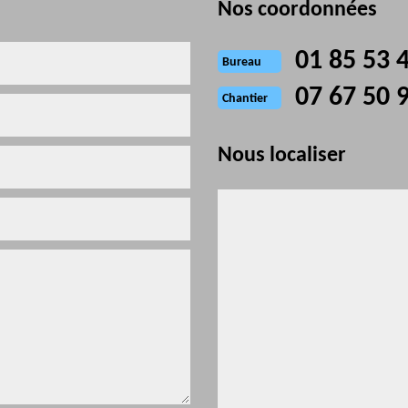
Nos coordonnées
01 85 53 
Bureau
07 67 50 
Chantier
Nous localiser