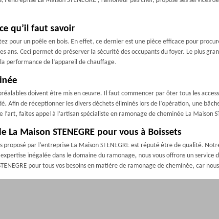
s, l’entreprise La Maison STENEGRE , ramoneur pas cher, propose ses services de 
e qu’il faut savoir
z pour un poêle en bois. En effet, ce dernier est une pièce efficace pour procurer
 les ans. Ceci permet de préserver la sécurité des occupants du foyer. Le plus gr
 la performance de l’appareil de chauffage.
inée
éalables doivent être mis en œuvre. Il faut commencer par ôter tous les accessoir
idé. Afin de réceptionner les divers déchets éliminés lors de l’opération, une bâch
 l’art, faites appel à l’artisan spécialiste en ramonage de cheminée La Maison
e La Maison STENEGRE pour vous à Boissets
 proposé par l’entreprise La Maison STENEGRE est réputé être de qualité. Notr
 expertise inégalée dans le domaine du ramonage, nous vous offrons un service d
 STENEGRE pour tous vos besoins en matière de ramonage de cheminée, car nous