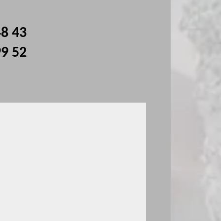
48 43
99 52