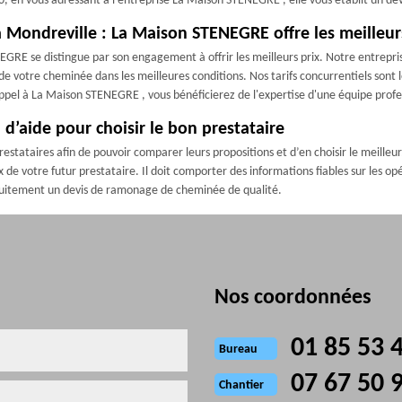
, en vous adressant à l’entreprise La Maison STENEGRE , elle vous établit un devis
Mondreville : La Maison STENEGRE offre les meilleur
GRE se distingue par son engagement à offrir les meilleurs prix. Notre entre
 de votre cheminée dans les meilleures conditions. Nos tarifs concurrentiels sont
appel à La Maison STENEGRE , vous bénéficierez de l'expertise d'une équipe professi
d’aide pour choisir le bon prestataire
restataires afin de pouvoir comparer leurs propositions et d’en choisir le meille
 de votre futur prestataire. Il doit comporter des informations fiables sur les opé
tuitement un devis de ramonage de cheminée de qualité.
Nos coordonnées
01 85 53 
Bureau
07 67 50 
Chantier