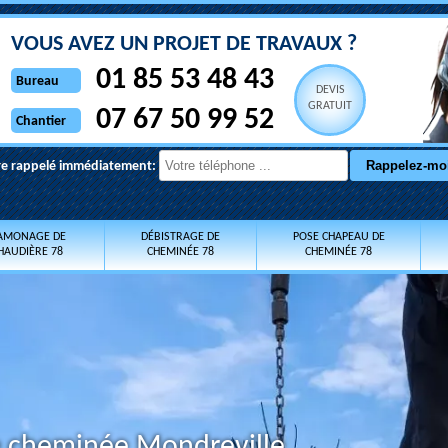
VOUS AVEZ UN PROJET DE TRAVAUX ?
01 85 53 48 43
Bureau
DEVIS
GRATUIT
07 67 50 99 52
Chantier
re rappelé immédiatement:
AMONAGE DE
DÉBISTRAGE DE
POSE CHAPEAU DE
HAUDIÈRE 78
CHEMINÉE 78
CHEMINÉE 78
e cheminée Mondreville