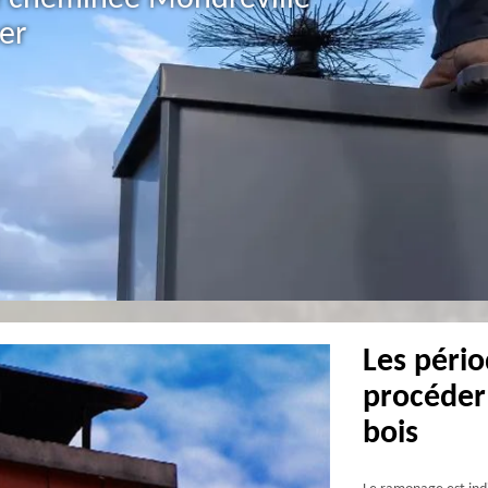
er
Les péri
procéder
bois