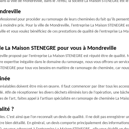
ns la ville de Mondreville, dans le 78980, la société La Maison STENEGRE est le 
ndreville
professionnel pour procéder au ramonage de leurs cheminées du fait qu’ils pensen
à moindre prix. Pour la ville de Mondreville, l’entreprise La Maison STENEGRE est
ville et vous voulez bénéficiez de ces prestations de qualité de l’entreprise La M
de La Maison STENEGRE pour vous à Mondreville
ille proposé par l’entreprise La Maison STENEGRE est réputé être de qualité. 
tre expertise inégalée dans le domaine du ramonage, nous vous offrons un service
 STENEGRE pour tous vos besoins en matière de ramonage de cheminée, car nous
inée
éalables doivent être mis en œuvre. Il faut commencer par ôter tous les accessoir
idé. Afin de réceptionner les divers déchets éliminés lors de l’opération, une bâch
s de l’art, faites appel à l’artisan spécialiste en ramonage de cheminée La Mai
lité ?
les. C’est ainsi que l’on reconnaît un devis de qualité. Il ne doit pas enregistr
tre bien détaillé. En général, un devis comporte principalement des informations su