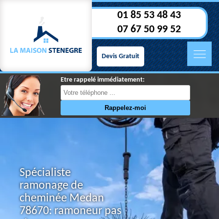
01 85 53 48 43
07 67 50 99 52
Devis Gratuit
Etre rappelé immédiatement:
Spécialiste
ramonage de
cheminée Medan
78670: ramoneur pas