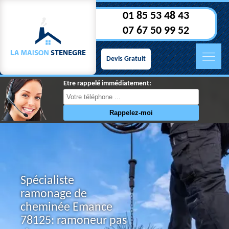
01 85 53 48 43
07 67 50 99 52
Devis Gratuit
Etre rappelé immédiatement:
Spécialiste
ramonage de
cheminée Emance
78125: ramoneur pas