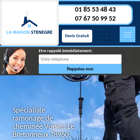
01 85 53 48 43
07 67 50 99 52
Devis Gratuit
Etre rappelé immédiatement:
Spécialiste
ramonage de
cheminée Voisins Le
Bretonneux 78960: