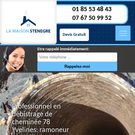
01 85 53 48 43
07 67 50 99 52
Devis Gratuit
Etre rappelé immédiatement:
Professionnel en
débistrage de
cheminée 78
Yvelines: ramoneur