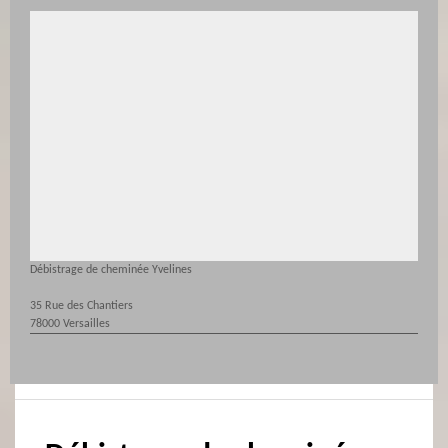
Débistrage de cheminée Yvelines
35 Rue des Chantiers
78000 Versailles