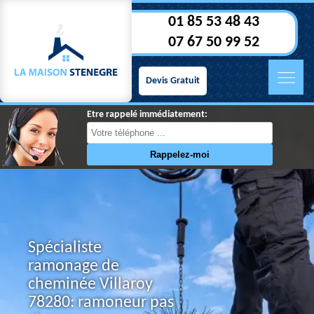
01 85 53 48 43
07 67 50 99 52
Devis Gratuit
Etre rappelé immédiatement:
Spécialiste
ramonage de
cheminée Villaroy
78280: ramoneur pas