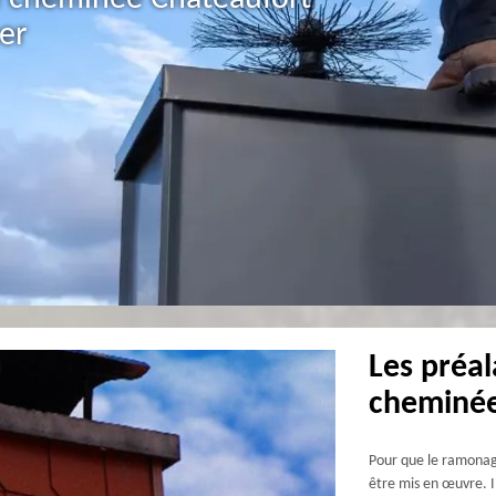
er
Les préa
cheminé
Pour que le ramonag
être mis en œuvre. I