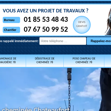
VOUS AVEZ UN PROJET DE TRAVAUX ?
01 85 53 48 43
Bureau
DEVIS
GRATUIT
07 67 50 99 52
Chantier
re rappelé immédiatement:
AMONAGE DE
DÉBISTRAGE DE
POSE CHAPEAU DE
HAUDIÈRE 78
CHEMINÉE 78
CHEMINÉE 78
e cheminée Chateaufort