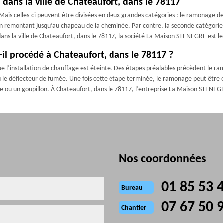
 dans la ville de Chateaufort, dans le 78117
ais celles-ci peuvent être divisées en deux grandes catégories : le ramonage d
 en remontant jusqu’au chapeau de la cheminée. Par contre, la seconde catégori
ns la ville de Chateaufort, dans le 78117, la société La Maison STENEGRE est le
 procédé à Chateaufort, dans le 78117 ?
l’installation de chauffage est éteinte. Des étapes préalables précèdent le ram
le déflecteur de fumée. Une fois cette étape terminée, le ramonage peut être effe
osse ou un goupillon. À Chateaufort, dans le 78117, l’entreprise La Maison STENE
Nos coordonnées
01 85 53 
Bureau
07 67 50 
Chantier