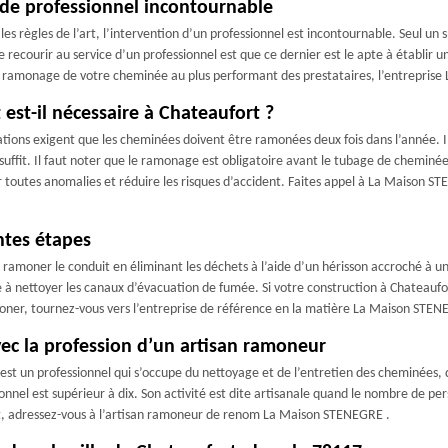
de professionnel incontournable
s règles de l’art, l’intervention d’un professionnel est incontournable. Seul un s
 recourir au service d’un professionnel est que ce dernier est le apte à établir 
 le ramonage de votre cheminée au plus performant des prestataires, l’entrepris
est-il nécessaire à Chateaufort ?
tations exigent que les cheminées doivent être ramonées deux fois dans l’année. 
uffit. Il faut noter que le ramonage est obligatoire avant le tubage de cheminé
er toutes anomalies et réduire les risques d’accident. Faites appel à La Maiso
ntes étapes
amoner le conduit en éliminant les déchets à l’aide d’un hérisson accroché à une 
te à nettoyer les canaux d’évacuation de fumée. Si votre construction à Chateaufo
oner, tournez-vous vers l’entreprise de référence en la matière La Maison STEN
ec la profession d’un artisan ramoneur
 un professionnel qui s’occupe du nettoyage et de l’entretien des cheminées, quels
onnel est supérieur à dix. Son activité est dite artisanale quand le nombre de pers
, adressez-vous à l’artisan ramoneur de renom La Maison STENEGRE .