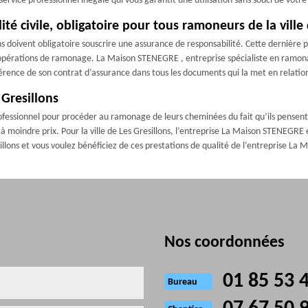
n service professionnel inégalé qui vous garantit une utilisation sans souci de v
té civile, obligatoire pour tous ramoneurs de la ville 
ons doivent obligatoire souscrire une assurance de responsabilité. Cette dernièr
es opérations de ramonage. La Maison STENEGRE , entreprise spécialiste en ramona
érence de son contrat d’assurance dans tous les documents qui la met en relation 
 Gresillons
professionnel pour procéder au ramonage de leurs cheminées du fait qu’ils pensen
à moindre prix. Pour la ville de Les Gresillons, l’entreprise La Maison STENEGRE e
sillons et vous voulez bénéficiez de ces prestations de qualité de l’entreprise La
Nos coordonnées
01 85 53 
Bureau