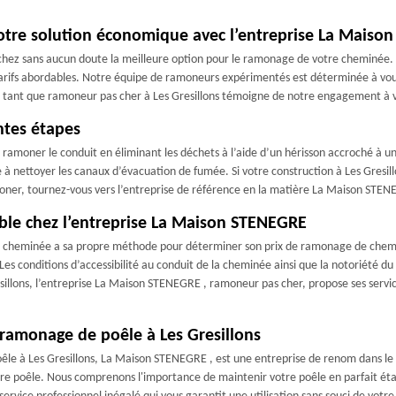
votre solution économique avec l’entreprise La Mais
herchez sans aucun doute la meilleure option pour le ramonage de votre cheminé
rifs abordables. Notre équipe de ramoneurs expérimentés est déterminée à vous o
n tant que ramoneur pas cher à Les Gresillons témoigne de notre engagement à vo
ntes étapes
amoner le conduit en éliminant les déchets à l’aide d’un hérisson accroché à une 
e à nettoyer les canaux d’évacuation de fumée. Si votre construction à Les Gresil
oner, tournez-vous vers l’entreprise de référence en la matière La Maison STEN
le chez l’entreprise La Maison STENEGRE
e cheminée a sa propre méthode pour déterminer son prix de ramonage de che
es conditions d’accessibilité au conduit de la cheminée ainsi que la notoriété 
illons, l’entreprise La Maison STENEGRE , ramoneur pas cher, propose ses servic
amonage de poêle à Les Gresillons
oêle à Les Gresillons, La Maison STENEGRE , est une entreprise de renom dans le
tre poêle. Nous comprenons l'importance de maintenir votre poêle en parfait ét