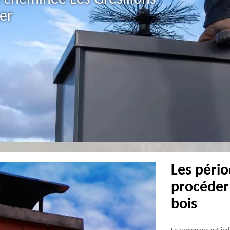
er
Les péri
procéder
bois