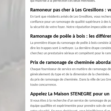
qui maîtrise à la perfection ces deux méthodes.
Ramoneur pas cher à Les Gresillons : 
En tant que résidents avisés de Les Gresillons, vous rec
confiance pour un ramonage de qualité supérieure à des ta
la sécurité de votre foyer. Notre réputation impeccable e
Ramonage de poêle à bois : les différe
La première étape du ramonage de poêle à bois consiste à r
dire les trappes sont à nettoyer. La dernière étape consist
cherchez un prestataire sérieux et compétent pour le ram
Prix de ramonage de cheminée abordab
Chaque fournisseur de service en matière de ramonage d
généralement du type et de la dimension de la cheminée. L
du prix de ramonage de cheminée. Dans la ville de Les Gres
toute concurrence.
Appelez La Maison STENEGRE pour un r
Si vous êtes à la recherche d'un service de ramonage de p
équipe qualifiée et expérimentée pour prendre soin de vo