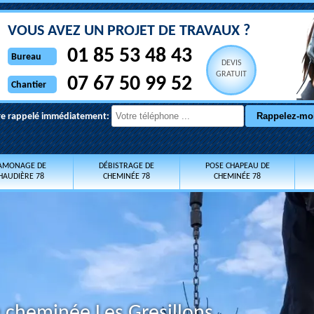
VOUS AVEZ UN PROJET DE TRAVAUX ?
01 85 53 48 43
Bureau
DEVIS
GRATUIT
07 67 50 99 52
Chantier
re rappelé immédiatement:
AMONAGE DE
DÉBISTRAGE DE
POSE CHAPEAU DE
HAUDIÈRE 78
CHEMINÉE 78
CHEMINÉE 78
 cheminée Les Gresillons