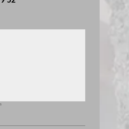
99 52
s