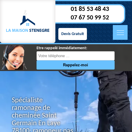
01 85 53 48 43
07 67 50 99 52
Devis Gratuit
Etre rappelé immédiatement:
Spécialiste
ramonage de
cheminée Saint
Germain En Laye
78100: ramoneur pas