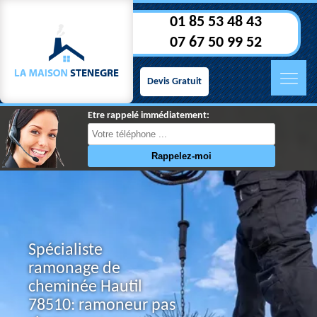
01 85 53 48 43
07 67 50 99 52
Devis Gratuit
Etre rappelé immédiatement:
Spécialiste
ramonage de
cheminée Hautil
78510: ramoneur pas