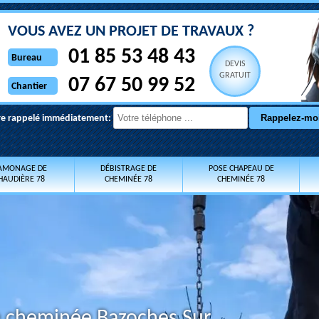
VOUS AVEZ UN PROJET DE TRAVAUX ?
01 85 53 48 43
Bureau
DEVIS
GRATUIT
07 67 50 99 52
Chantier
re rappelé immédiatement:
AMONAGE DE
DÉBISTRAGE DE
POSE CHAPEAU DE
HAUDIÈRE 78
CHEMINÉE 78
CHEMINÉE 78
e cheminée Bazoches Sur