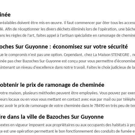
inée
éalables doivent être mis en œuvre. Il faut commencer par ôter tous les accessoir
idé. Afin de réceptionner les divers déchets éliminés lors de l’opération, une bâch
les règles de l’art, faites appel à l’artisan spécialiste en ramonage de chem
ches Sur Guyonne : économisez sur votre sécurité
 que le compromis n'est pas une option. Cependant, chez La Maison STENEGRE , 
née pas cher Bazoches Sur Guyonne est conçu pour vous permettre d'économiser
ntenant un niveau d'excellence dans notre travail. Faites le choix judicieux de l
obtenir le prix de ramonage de cheminée
votre maison, plusieurs méthodes peuvent être employées. Vous pouvez par exe
leurs locaux ou en vous vous mettant en contact avec eux par mail ou par téléphone
vez avoir le prix de ramonage de votre cheminée dans le 78490 en très peu de t
re dans la ville de Bazoches Sur Guyonne
s textes en vigueur imposent aux propriétaires ou aux occupants des habitats à
onage est une opération permettant le bon fonctionnement des conduits de fumée et