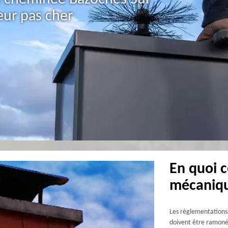
ur pas cher
En quoi 
mécaniq
Les règlementations
doivent être ramonée