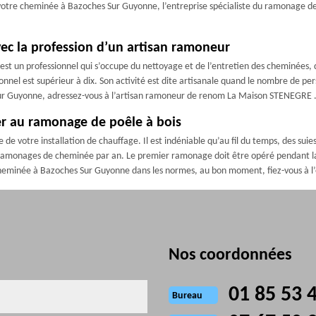
 votre cheminée à Bazoches Sur Guyonne, l’entreprise spécialiste du ramonage 
ec la profession d’un artisan ramoneur
 un professionnel qui s’occupe du nettoyage et de l’entretien des cheminées, quels
onnel est supérieur à dix. Son activité est dite artisanale quand le nombre de pers
ur Guyonne, adressez-vous à l’artisan ramoneur de renom La Maison STENEGRE 
er au ramonage de poêle à bois
 votre installation de chauffage. Il est indéniable qu’au fil du temps, des suies
ramonages de cheminée par an. Le premier ramonage doit être opéré pendant la 
 cheminée à Bazoches Sur Guyonne dans les normes, au bon moment, fiez-vous à 
Nos coordonnées
01 85 53 
Bureau