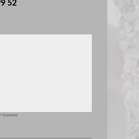
99 52
r Guyonne