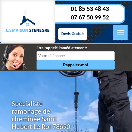
01 85 53 48 43
07 67 50 99 52
Devis Gratuit
Etre rappelé immédiatement:
Spécialiste
ramonage de
cheminée Saint
Hubert Le Roi 78690: