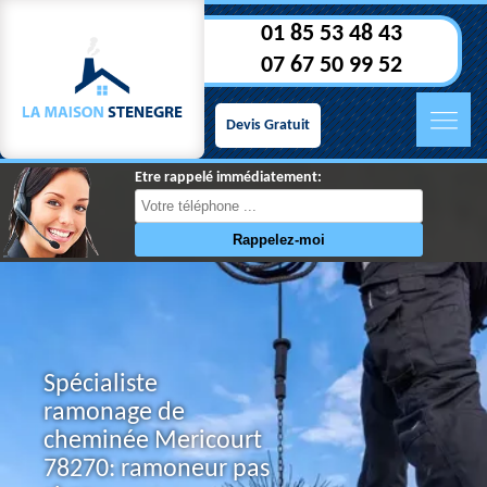
01 85 53 48 43
07 67 50 99 52
Devis Gratuit
Etre rappelé immédiatement:
Spécialiste
ramonage de
cheminée Mericourt
78270: ramoneur pas