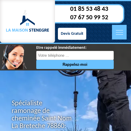
01 85 53 48 43
07 67 50 99 52
Devis Gratuit
Etre rappelé immédiatement:
Spécialiste
ramonage de
cheminée Saint Nom
La Breteche 78860: