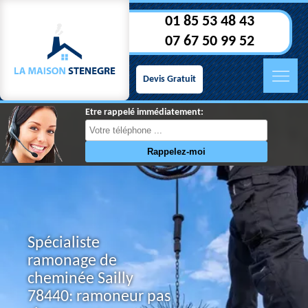
01 85 53 48 43
07 67 50 99 52
Devis Gratuit
Etre rappelé immédiatement:
Spécialiste
ramonage de
cheminée Sailly
78440: ramoneur pas