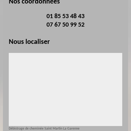
Nos coordonnées
01 85 53 48 43
07 67 50 99 52
Nous localiser
Débistrage de cheminée Saint Martin La Garenne