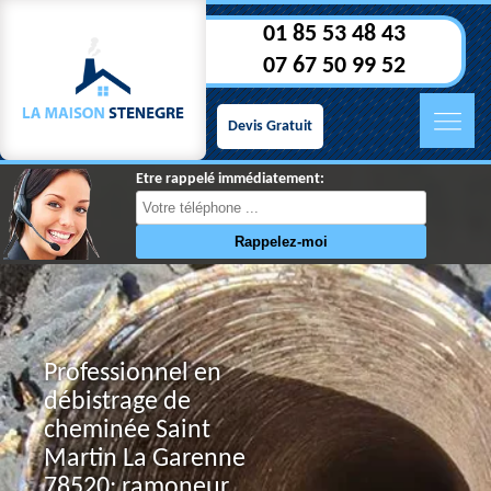
01 85 53 48 43
07 67 50 99 52
Devis Gratuit
Etre rappelé immédiatement:
Professionnel en
débistrage de
cheminée Saint
Martin La Garenne
78520: ramoneur