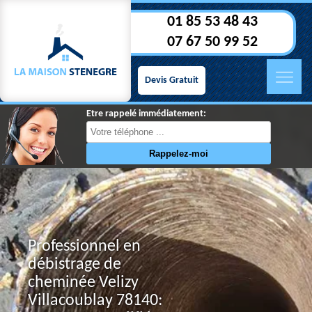
01 85 53 48 43
07 67 50 99 52
Devis Gratuit
Etre rappelé immédiatement:
Professionnel en
débistrage de
cheminée Velizy
Villacoublay 78140: