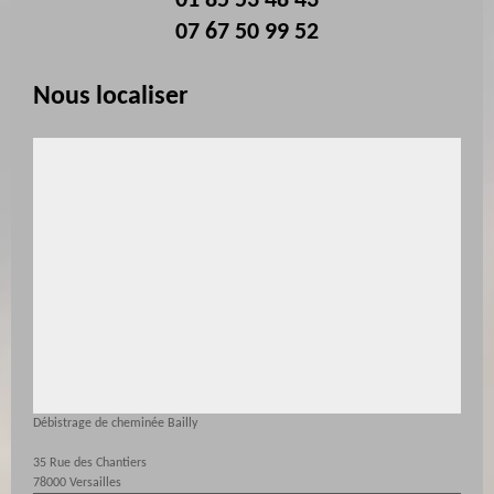
01 85 53 48 43
07 67 50 99 52
Nous localiser
Débistrage de cheminée Bailly
35 Rue des Chantiers
78000 Versailles