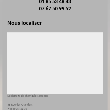
01 85 53 48 43
07 67 50 99 52
Nous localiser
Débistrage de cheminée Maulette
35 Rue des Chantiers
78000 Versailles