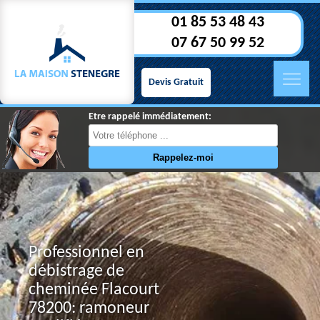
01 85 53 48 43
07 67 50 99 52
Devis Gratuit
Etre rappelé immédiatement:
Professionnel en
débistrage de
cheminée Flacourt
78200: ramoneur