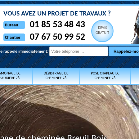
VOUS AVEZ UN PROJET DE TRAVAUX ?
01 85 53 48 43
Bureau
DEVIS
GRATUIT
07 67 50 99 52
Chantier
re rappelé immédiatement:
AMONAGE DE
DÉBISTRAGE DE
POSE CHAPEAU DE
HAUDIÈRE 78
CHEMINÉE 78
CHEMINÉE 78
rage de cheminée Breuil Bois