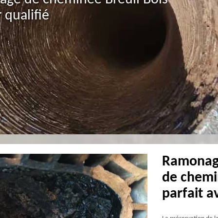
qualifié
Ramonage
de chemi
parfait 