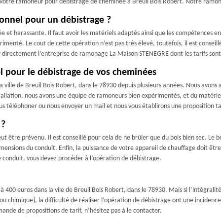
 votre ramoneur pour débistrage de cheminée à Breuil Bois Robert. Notre ramone
onnel pour un débistrage ?
uée et harassante. Il faut avoir les matériels adaptés ainsi que les compétences 
menté. Le cout de cette opération n’est pas très élevé, toutefois, il est conseill
er directement l’entreprise de ramonage La Maison STENEGRE dont les tarifs sont
 pour le débistrage de vos cheminées
ville de Breuil Bois Robert, dans le 78930 depuis plusieurs années. Nous avons a
stallation, nous avons une équipe de ramoneurs bien expérimentés, et du matéri
 téléphoner ou nous envoyer un mail et nous vous établirons une proposition tar
 ?
être prévenu. Il est conseillé pour cela de ne brûler que du bois bien sec. Le bo
dimensions du conduit. Enfin, la puissance de votre appareil de chauffage doit être 
e conduit, vous devez procéder à l’opération de débistrage.
400 euros dans la vile de Breuil Bois Robert, dans le 78930. Mais si l’intégralité 
u chimique}, la difficulté de réaliser l’opération de débistrage ont une incidenc
ande de propositions de tarif, n’hésitez pas à le contacter.