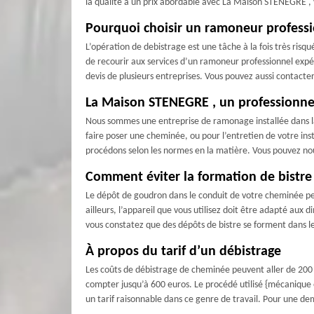
la qualité à un prix abordable avec La Maison STENEGRE ,
Pourquoi choisir un ramoneur professi
L’opération de debistrage est une tâche à la fois très risq
de recourir aux services d’un ramoneur professionnel expéri
devis de plusieurs entreprises. Vous pouvez aussi contact
La Maison STENEGRE , un professionnel
Nous sommes une entreprise de ramonage installée dans la 
faire poser une cheminée, ou pour l’entretien de votre in
procédons selon les normes en la matière. Vous pouvez nous
Comment éviter la formation de bistre
Le dépôt de goudron dans le conduit de votre cheminée peut 
ailleurs, l’appareil que vous utilisez doit être adapté aux 
vous constatez que des dépôts de bistre se forment dans l
À propos du tarif d’un débistrage
Les coûts de débistrage de cheminée peuvent aller de 200 à 
compter jusqu’à 600 euros. Le procédé utilisé {mécanique o
un tarif raisonnable dans ce genre de travail. Pour une dem