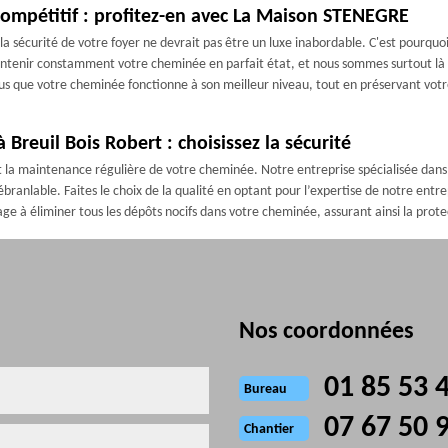
 compétitif : profitez-en avec La Maison STENEGRE
écurité de votre foyer ne devrait pas être un luxe inabordable. C'est pourquoi 
enir constamment votre cheminée en parfait état, et nous sommes surtout là pou
ous que votre cheminée fonctionne à son meilleur niveau, tout en préservant votr
Breuil Bois Robert : choisissez la sécurité
clut la maintenance régulière de votre cheminée. Notre entreprise spécialisée da
nébranlable. Faites le choix de la qualité en optant pour l’expertise de notre ent
age à éliminer tous les dépôts nocifs dans votre cheminée, assurant ainsi la prot
Nos coordonnées
01 85 53 
Bureau
07 67 50 
Chantier