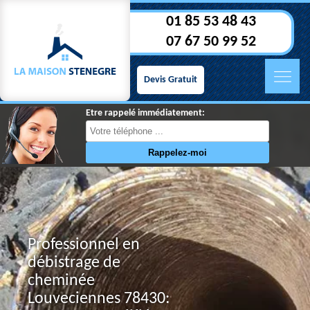
01 85 53 48 43
07 67 50 99 52
Devis Gratuit
Etre rappelé immédiatement:
Professionnel en
débistrage de
cheminée
Louveciennes 78430: