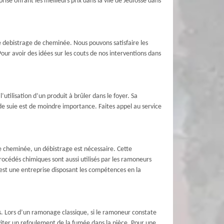
se offrant les meilleurs prix dans la vile de Jeufosse dans
e debistrage de cheminée. Nous pouvons satisfaire les
our avoir des idées sur les couts de nos interventions dans
’utilisation d’un produit à brûler dans le foyer. Sa
 de suie est de moindre importance. Faites appel au service
tre cheminée, un débistrage est nécessaire. Cette
procédés chimiques sont aussi utilisés par les ramoneurs
 est une entreprise disposant les compétences en la
. Lors d’un ramonage classique, si le ramoneur constate
éviter un refoulement de la fumée dans la pièce. Pour une