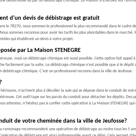
 une débistreuse ou par un débistrage chimique. La Maison STENEGRE est l’entrepri
nt d’un devis de débistrage est gratuit
e dans le 78270, nous sommes le professionnel le plus recommandé dans le cadre d
. Nous sommes reconnus pour avoir les tarifs les plus abordables dans le marché. P
ntèles qui établiront un devis à votre projet.
roposée par La Maison STENEGRE
streuse, mais un débistrage chimique est aussi possible. Cette option fait appel à l
he facilement par la suite. Le débistrage chimique n’est possible que si le dépôt
debistrage chimique. C’est un professionnel reconnu dans la ville de Jeufosse.
?
hérissons, n’arrivent plus à décoller la suie qui se dépose dans le conduit de vo
bistreuse. Cet outil tape sur les parois du conduit pour détacher les dépôts. Des 
e vos attentes, n’hésitez pas à confier cette opération à La Maison STENEGRE qui
nduit de votre cheminée dans la ville de Jeufosse?
ls du ramonage recommandent une opération de débistrage au moins tous les 5 ans
l’opération de débistrage est alors indispensable avant ce délai. Cela permet d’