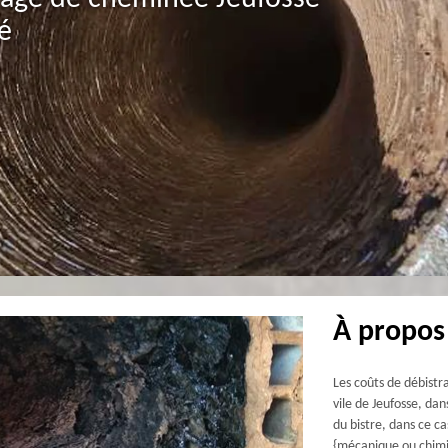
é
À propos 
Les coûts de débistr
vile de Jeufosse, dan
du bistre, dans ce ca
{mécanique ou chimiq