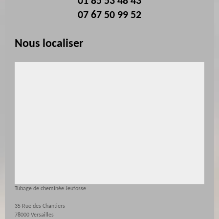
01 85 53 48 43
07 67 50 99 52
Nous localiser
Tubage de cheminée Jeufosse
35 Rue des Chantiers
78000 Versailles