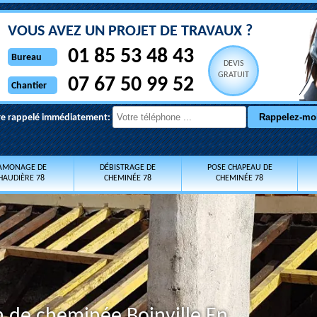
VOUS AVEZ UN PROJET DE TRAVAUX ?
01 85 53 48 43
Bureau
DEVIS
GRATUIT
07 67 50 99 52
Chantier
re rappelé immédiatement:
AMONAGE DE
DÉBISTRAGE DE
POSE CHAPEAU DE
HAUDIÈRE 78
CHEMINÉE 78
CHEMINÉE 78
on de cheminée Boinville En