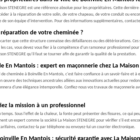
ison STENEGRE est une référence absolue pour les propriétaires. Cette dernière 
céder à la réparation de votre solin, de votre chapeau, de votre conduit ou enco
nce de son équipe d’intervention. Pour des informations supplémentaires, contacte
 réparation de votre cheminée ?
 écarter que cette structure connaisse des défaillances ou des détériorations. Ce
s les cas, vous devez vous fier à la compétence d’un ramoneur professionnel pour e
ison STENEGRE qu’il faut se tourner afin de garantir la qualité de la prestation.
lle En Mantois : expert en maçonnerie chez La Maiso
e cheminée à Boinville En Mantois, c'est faire confiance à un savoir-faire et à e
œuvre des techniques ancestrales alliées aux innovations actuelles pour redonner
onnera d'une élégance intemporelle. Confiez-nous vos travaux de maçonnerie avec
iez la mission à un professionnel
du temps. Sous l’effet de la chaleur, la fonte peut présenter des fissures, ce qui p
nt un expert comme la société La Maison STENEGRE pour vérifier s’il est encore
arifaires, contactez-la par téléphone ou envoyez-lui un courrier électronique.
inville En Mantois : sécurité garantie avec La Mais