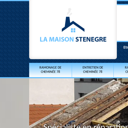
Et
RAMONAGE DE
ENTRETIEN DE
R
CHEMINÉE 78
CHEMINÉE 78
C
Spécialiste en réparati