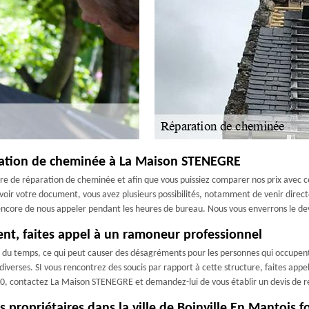
ration de cheminée à La Maison STENEGRE
ière de réparation de cheminée et afin que vous puissiez comparer nos prix avec c
oir votre document, vous avez plusieurs possibilités, notamment de venir direc
ncore de nous appeler pendant les heures de bureau. Nous vous enverrons le devi
nt, faites appel à un ramoneur professionnel
du temps, ce qui peut causer des désagréments pour les personnes qui occupent
iverses. SI vous rencontrez des soucis par rapport à cette structure, faites appe
8930, contactez La Maison STENEGRE et demandez-lui de vous établir un devis de
 propriétaires dans la ville de Boinville En Mantois