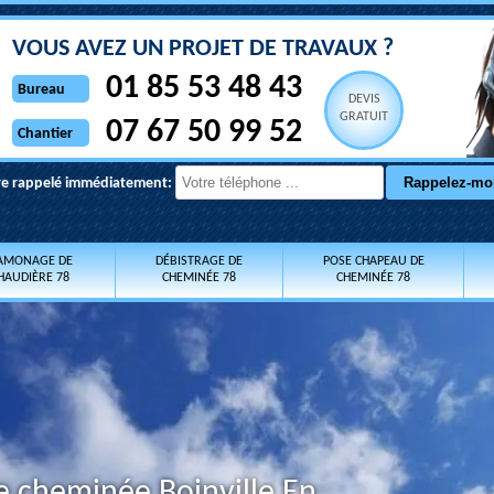
VOUS AVEZ UN PROJET DE TRAVAUX ?
01 85 53 48 43
Bureau
DEVIS
GRATUIT
07 67 50 99 52
Chantier
re rappelé immédiatement:
AMONAGE DE
DÉBISTRAGE DE
POSE CHAPEAU DE
HAUDIÈRE 78
CHEMINÉE 78
CHEMINÉE 78
e cheminée Boinville En