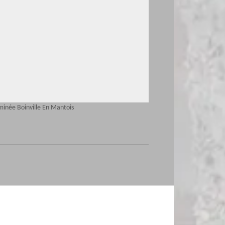
minée Boinville En Mantois