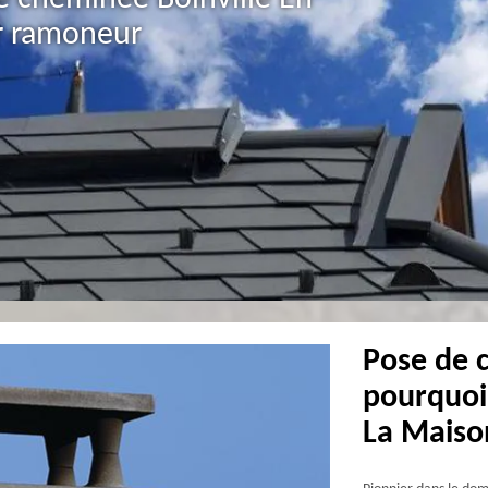
r ramoneur
Pose de 
pourquoi 
La Mais