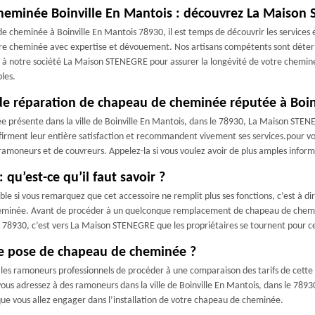
cheminée Boinville En Mantois : découvrez La Maison
e cheminée à Boinville En Mantois 78930, il est temps de découvrir les service
re cheminée avec expertise et dévouement. Nos artisans compétents sont détermi
 notre société La Maison STENEGRE pour assurer la longévité de votre cheminée e
bles.
de réparation de chapeau de cheminée réputée à Boin
présente dans la ville de Boinville En Mantois, dans le 78930, La Maison STENEGRE
onfirment leur entière satisfaction et recommandent vivement ses services.pour vou
 ramoneurs et de couvreurs. Appelez-la si vous voulez avoir de plus amples info
u’est-ce qu’il faut savoir ?
i vous remarquez que cet accessoire ne remplit plus ses fonctions, c’est à dire
cheminée. Avant de procéder à un quelconque remplacement de chapeau de chemin
 le 78930, c’est vers La Maison STENEGRE que les propriétaires se tournent pour c
de pose de chapeau de cheminée ?
les ramoneurs professionnels de procéder à une comparaison des tarifs de cette pr
us adressez à des ramoneurs dans la ville de Boinville En Mantois, dans le 78930.
que vous allez engager dans l’installation de votre chapeau de cheminée.