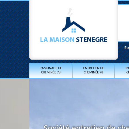
Et
RAMONAGE DE
ENTRETIEN DE
R
CHEMINÉE 78
CHEMINÉE 78
C
Société entretien de ch