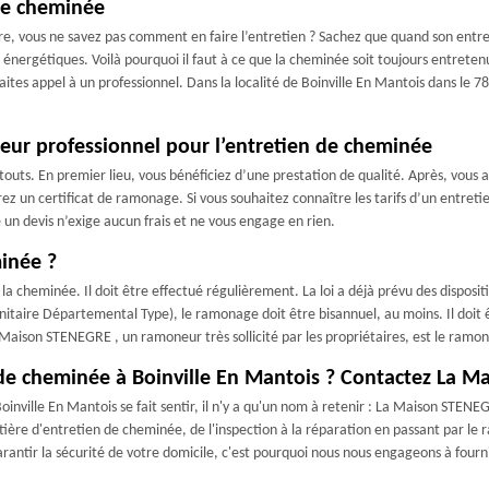
 de cheminée
tre, vous ne savez pas comment en faire l’entretien ? Sachez que quand son entr
ergétiques. Voilà pourquoi il faut à ce que la cheminée soit toujours entrete
ites appel à un professionnel. Dans la localité de Boinville En Mantois dans le
eur professionnel pour l’entretien de cheminée
touts. En premier lieu, vous bénéficiez d’une prestation de qualité. Après, vous 
ez un certificat de ramonage. Si vous souhaitez connaître les tarifs d’un entret
 un devis n’exige aucun frais et ne vous engage en rien.
inée ?
a cheminée. Il doit être effectué régulièrement. La loi a déjà prévu des disposi
itaire Départemental Type), le ramonage doit être bisannuel, au moins. Il doit 
 Maison STENEGRE , un ramoneur très sollicité par les propriétaires, est le ramo
de cheminée à Boinville En Mantois ? Contactez La M
inville En Mantois se fait sentir, il n'y a qu'un nom à retenir : La Maison STEN
atière d'entretien de cheminée, de l'inspection à la réparation en passant par 
ntir la sécurité de votre domicile, c'est pourquoi nous nous engageons à fourni