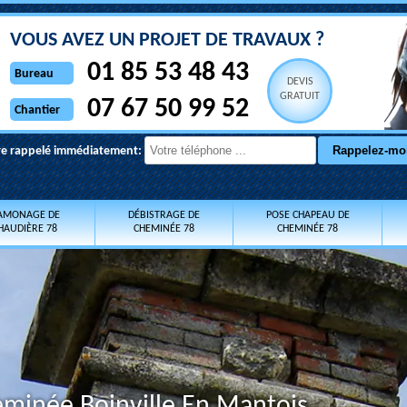
VOUS AVEZ UN PROJET DE TRAVAUX ?
01 85 53 48 43
Bureau
DEVIS
GRATUIT
07 67 50 99 52
Chantier
re rappelé immédiatement:
AMONAGE DE
DÉBISTRAGE DE
POSE CHAPEAU DE
HAUDIÈRE 78
CHEMINÉE 78
CHEMINÉE 78
eminée Boinville En Mantois