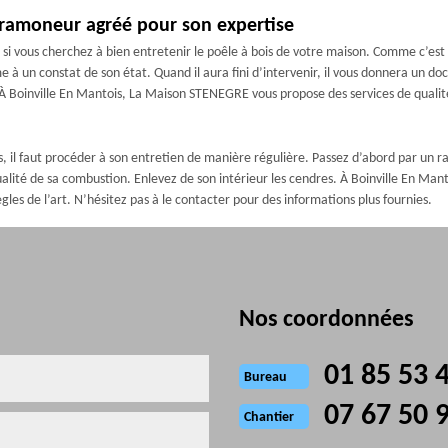
n ramoneur agréé pour son expertise
 si vous cherchez à bien entretenir le poêle à bois de votre maison. Comme c’est 
me à un constat de son état. Quand il aura fini d’intervenir, il vous donnera un d
À Boinville En Mantois, La Maison STENEGRE vous propose des services de qualit
ois, il faut procéder à son entretien de manière régulière. Passez d’abord par u
ualité de sa combustion. Enlevez de son intérieur les cendres. À Boinville En M
ègles de l’art. N’hésitez pas à le contacter pour des informations plus fournies.
Nos coordonnées
01 85 53 
Bureau
07 67 50 
Chantier