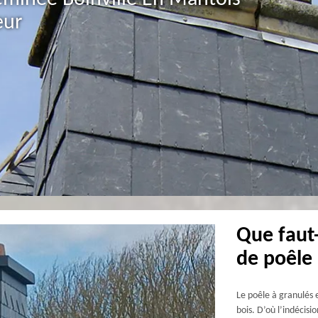
eur
Que faut-
de poêle 
Le poêle à granulés 
bois. D’où l’indécis