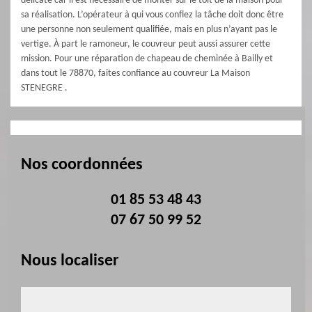
délicate car il est nécessaire de monter sur le toit de la maison pour
sa réalisation. L’opérateur à qui vous confiez la tâche doit donc être
une personne non seulement qualifiée, mais en plus n’ayant pas le
vertige. À part le ramoneur, le couvreur peut aussi assurer cette
mission. Pour une réparation de chapeau de cheminée à Bailly et
dans tout le 78870, faites confiance au couvreur La Maison
STENEGRE .
Nos coordonnées
01 85 53 48 43
07 67 50 99 52
Nous localiser