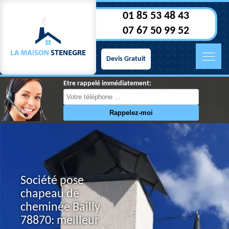
01 85 53 48 43
07 67 50 99 52
Devis Gratuit
Etre rappelé immédiatement:
Société pose
chapeau de
cheminée Bailly
78870: meilleur