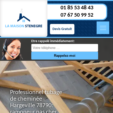
01 85 53 48 43
07 67 50 99 52
Devis Gratuit
Etre rappelé immédiatement:
Professionnel tubage
de cheminée
Hargeville 78790:
ramoneur pas cher