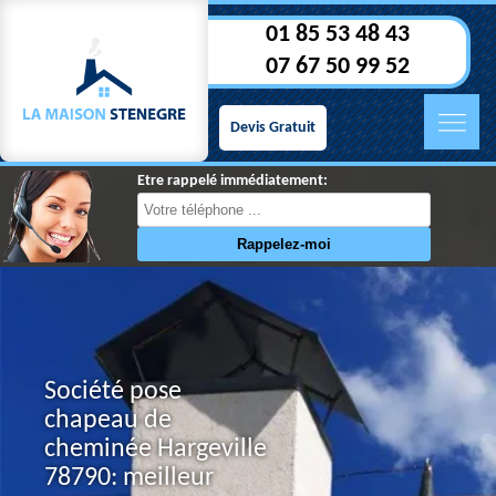
01 85 53 48 43
07 67 50 99 52
Devis Gratuit
Etre rappelé immédiatement:
Société pose
chapeau de
cheminée Hargeville
78790: meilleur