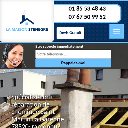
01 85 53 48 43
07 67 50 99 52
Devis Gratuit
Etre rappelé immédiatement:
Spécialiste en
réparation de
cheminée Saint
Martin La Garenne
78520: ramoneur