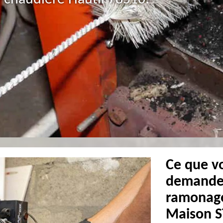
Ce que v
demander
ramonage
Maison 