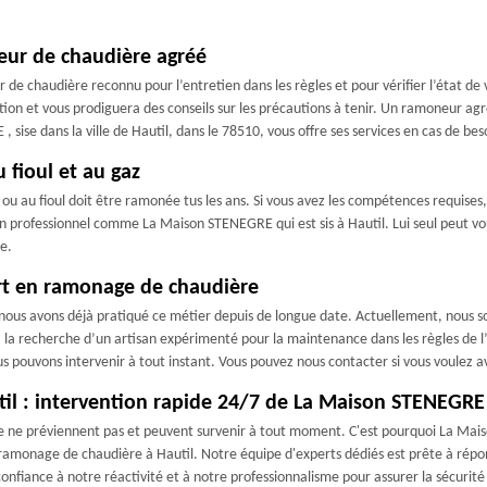
neur de chaudière agréé
de chaudière reconnu pour l’entretien dans les règles et pour vérifier l’état de
ion et vous prodiguera des conseils sur les précautions à tenir. Un ramoneur agr
ise dans la ville de Hautil, dans le 78510, vous offre ses services en cas de bes
fioul et au gaz
 ou au fioul doit être ramonée tus les ans. Si vous avez les compétences requi
 un professionnel comme La Maison STENEGRE qui est sis à Hautil. Lui seul peut v
re.
rt en ramonage de chaudière
t nous avons déjà pratiqué ce métier depuis de longue date. Actuellement, nous
 la recherche d’un artisan expérimenté pour la maintenance dans les règles de l’a
s pouvons intervenir à tout instant. Vous pouvez nous contacter si vous voulez 
il : intervention rapide 24/7 de La Maison STENEGRE
ge ne préviennent pas et peuvent survenir à tout moment. C'est pourquoi La Mais
 ramonage de chaudière à Hautil. Notre équipe d'experts dédiés est prête à répon
confiance à notre réactivité et à notre professionnalisme pour assurer la sécuri