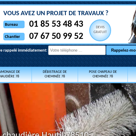
VOUS AVEZ UN PROJET DE TRAVAUX ?
01 85 53 48 43
Bureau
DEVIS
GRATUIT
07 67 50 99 52
Chantier
re rappelé immédiatement:
AMONAGE DE
DÉBISTRAGE DE
POSE CHAPEAU DE
HAUDIÈRE 78
CHEMINÉE 78
CHEMINÉE 78
 chaudière Hautil 78510: