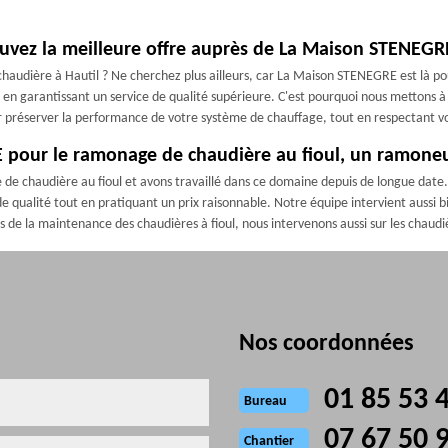
rouvez la meilleure offre auprès de La Maison STENEGR
 chaudière à Hautil ? Ne cherchez plus ailleurs, car La Maison STENEGRE est là p
t en garantissant un service de qualité supérieure. C'est pourquoi nous mettons à
ur préserver la performance de votre système de chauffage, tout en respectant v
 pour le ramonage de chaudière au fioul, un ramoneur
e chaudière au fioul et avons travaillé dans ce domaine depuis de longue date. 
e qualité tout en pratiquant un prix raisonnable. Notre équipe intervient aussi bi
us de la maintenance des chaudières à fioul, nous intervenons aussi sur les chaudi
Nos coordonnées
01 85 53 
Bureau
07 67 50 
Chantier