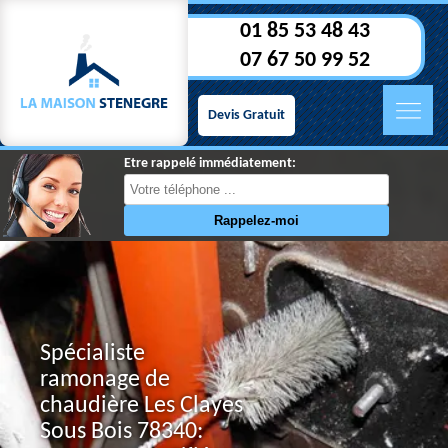
01 85 53 48 43
07 67 50 99 52
Devis Gratuit
Etre rappelé immédiatement:
Spécialiste
ramonage de
chaudière Les Clayes
Sous Bois 78340: