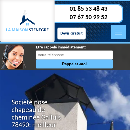
01 85 53 48 43
07 67 50 99 52
Devis Gratuit
Etre rappelé immédiatement:
Société pose
chapeau de
cheminée Galluis
78490: meilleur