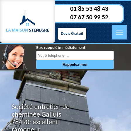
01 85 53 48 43
07 67 50 99 52
Devis Gratuit
Etre rappelé immédiatement:
Société entretien de
cheminée Galluis
78490: excellent
ramoneur