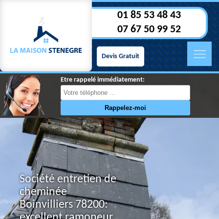
01 85 53 48 43
07 67 50 99 52
Devis Gratuit
Etre rappelé immédiatement:
Société entretien de
cheminée
Boinvilliers 78200:
excellent ramoneur