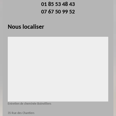
01 85 53 48 43
07 67 50 99 52
Nous localiser
Entretien de cheminée Boinvilliers
35 Rue des Chantiers