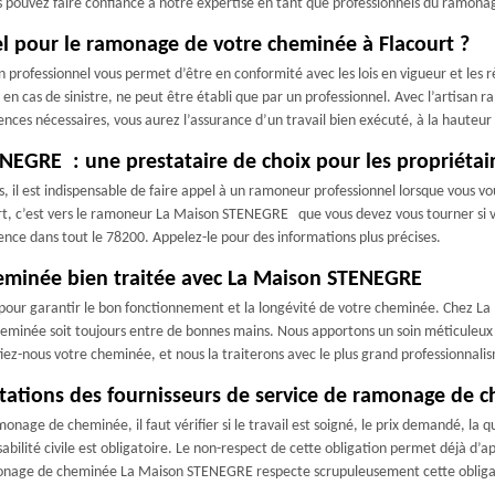
ous pouvez faire confiance à notre expertise en tant que professionnels du ramon
el pour le ramonage de votre cheminée à Flacourt ?
professionnel vous permet d’être en conformité avec les lois en vigueur et les rè
 cas de sinistre, ne peut être établi que par un professionnel. Avec l’artisan r
iences nécessaires, vous aurez l’assurance d’un travail bien exécuté, à la hauteur
GRE : une prestataire de choix pour les propriétair
 il est indispensable de faire appel à un ramoneur professionnel lorsque vous vou
rt, c’est vers le ramoneur La Maison STENEGRE que vous devez vous tourner si vou
nce dans tout le 78200. Appelez-le pour des informations plus précises.
heminée bien traitée avec La Maison STENEGRE
el pour garantir le bon fonctionnement et la longévité de votre cheminée. Chez 
 cheminée soit toujours entre de bonnes mains. Nous apportons un soin méticuleux
iez-nous votre cheminée, et nous la traiterons avec le plus grand professionnali
tations des fournisseurs de service de ramonage de 
onage de cheminée, il faut vérifier si le travail est soigné, le prix demandé, la 
bilité civile est obligatoire. Le non-respect de cette obligation permet déjà d’ap
ramonage de cheminée La Maison STENEGRE respecte scrupuleusement cette obliga