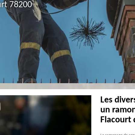
urt 78200
Les diver
un ramon
Flacourt