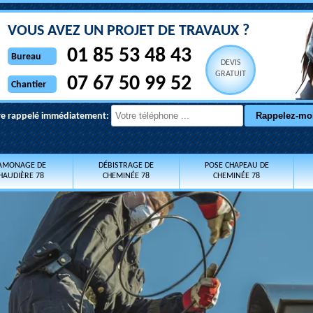
VOUS AVEZ UN PROJET DE TRAVAUX ?
01 85 53 48 43
Bureau
DEVIS
GRATUIT
07 67 50 99 52
Chantier
re rappelé immédiatement:
AMONAGE DE
DÉBISTRAGE DE
POSE CHAPEAU DE
HAUDIÈRE 78
CHEMINÉE 78
CHEMINÉE 78