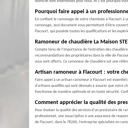
domicile sont essentielles pour nous, et c'est pourquoi v
Pourquoi faire appel à un professionn
En confiant le ramonage de votre cheminée à Flacourt à un 
ramonage, seul document vous permettant d’être couvert en
Flacourt, qui possède toutes les qualifications et les expér
Ramoneur de chaudière La Maison STENE
Compte tenu de l’importance de l’entretien des chaudières,
recommandations des propriétaires dans la ville de Flacou
vous sont offerts. Ce ramoneur de chaudière est une référe
Artisan ramoneur à Flacourt : votre c
Faire appel à un artisan ramoneur à Flacourt est essenti
d'artisans qualifiés qui sont dévoués à assurer que votre
fonctionne de manière optimale et en toute sécurité. Conf
Comment apprécier la qualité des pres
Pour évaluer la qualité des services d’un prestataire de ram
professionnel, une souscription à une assurance de responsa
de Flacourt, dans le 78200, l’entreprise spécialiste en 