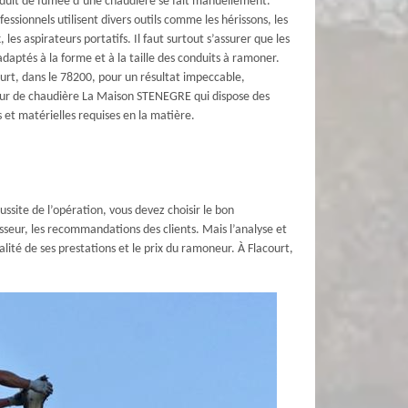
uit de fumée d’une chaudière se fait manuellement.
ofessionnels utilisent divers outils comme les hérissons, les
 les aspirateurs portatifs. Il faut surtout s’assurer que les
t adaptés à la forme et à la taille des conduits à ramoner.
court, dans le 78200, pour un résultat impeccable,
eur de chaudière La Maison STENEGRE qui dispose des
 et matérielles requises en la matière.
ssite de l’opération, vous devez choisir le bon
isseur, les recommandations des clients. Mais l’analyse et
ité de ses prestations et le prix du ramoneur. À Flacourt,