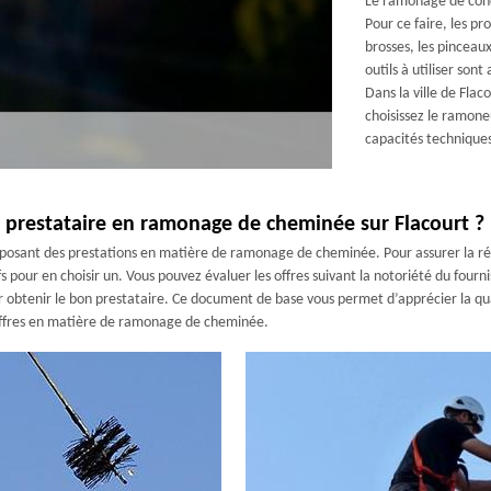
Le ramonage de cond
Pour ce faire, les pr
brosses, les pinceaux,
outils à utiliser son
Dans la ville de Fla
choisissez le ramon
capacités techniques
r prestataire en ramonage de cheminée sur Flacourt ?
 proposant des prestations en matière de ramonage de cheminée. Pour assurer la réu
fs pour en choisir un. Vous pouvez évaluer les offres suivant la notoriété du fourn
 obtenir le bon prestataire. Ce document de base vous permet d’apprécier la qual
offres en matière de ramonage de cheminée.