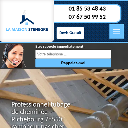
01 85 53 48 43
07 67 50 99 52
Devis Gratuit
Etre rappelé immédiatement:
Professionnel tubage
de cheminée
Richebourg 78550:
ramoneur pas cher