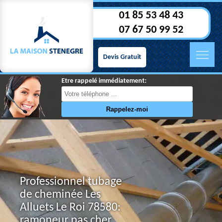
01 85 53 48 43
07 67 50 99 52
Devis Gratuit
Etre rappelé immédiatement:
Professionnel tubage
de cheminée Les
Alluets Le Roi 78580:
ramoneur pas cher