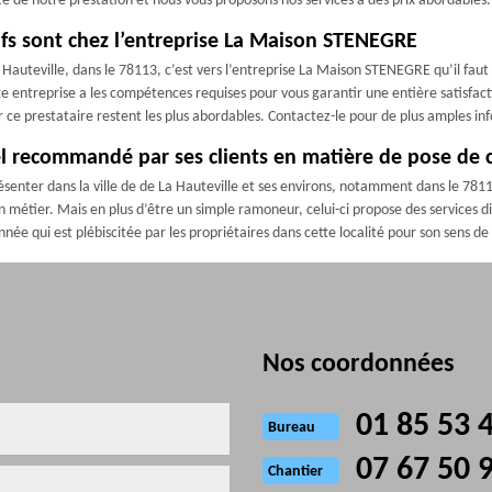
ité de notre prestation et nous vous proposons nos services à des prix abordables.
ifs sont chez l’entreprise La Maison STENEGRE
a Hauteville, dans le 78113, c’est vers l’entreprise La Maison STENEGRE qu’il faut
 entreprise a les compétences requises pour vous garantir une entière satisfactio
ar ce prestataire restent les plus abordables. Contactez-le pour de plus amples in
l recommandé par ses clients en matière de pose de
senter dans la ville de de La Hauteville et ses environs, notamment dans le 7811
n métier. Mais en plus d’être un simple ramoneur, celui-ci propose des services
nnée qui est plébiscitée par les propriétaires dans cette localité pour son sens de 
Nos coordonnées
01 85 53 
Bureau
07 67 50 
Chantier