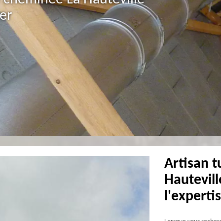
er
Artisan 
Hautevill
l'expert