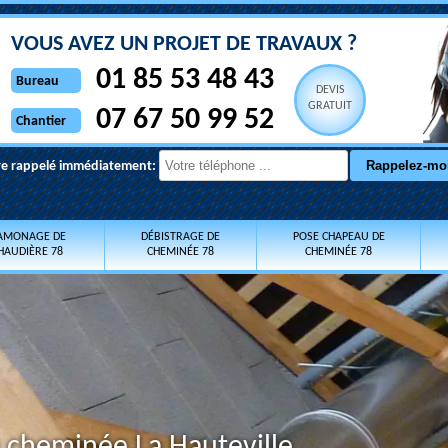
VOUS AVEZ UN PROJET DE TRAVAUX ?
01 85 53 48 43
Bureau
DEVIS
GRATUIT
07 67 50 99 52
Chantier
re rappelé immédiatement:
AMONAGE DE
DÉBISTRAGE DE
POSE CHAPEAU DE
HAUDIÈRE 78
CHEMINÉE 78
CHEMINÉE 78
 cheminée La Hauteville