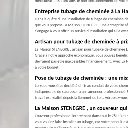
méticuleux, assurant ainsi le bon fonctionnement de vot
Entreprise tubage de cheminée à La Ha
Dans la quête d'une installation de tubage de cheminée de
que vous propose La Maison STENEGRE , une entreprise ré
s'engage à vous offrir un service d'installation qui allie ex
Artisan pour tubage de cheminée à prix
La Maison STENEGRE , artisan pour tubage de cheminée La 
Grâce à notre approche économique, vous pouvez bénéficie
devraient pas être inaccessibles financièrement. Avec La 
à votre budget.
Pose de tubage de cheminée : une miss
Lorsque vous êtes décidé à offrir au conduit de votre chem
indispensable de s’adresser à un ramoneur professionnel. En
travail est réalisé depuis la Sommet du toit. Adressez-vou
La Maison STENEGRE , un couvreur qui r
Couvreur professionnel intervenant dans tout le 78113 et
vous vouliez faire installer un tubage, car votre conduit 