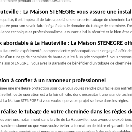
re cheminée pendant de nombreuses années.
uteville : La Maison STENEGRE vous assure une install
 qualité, il est impératif de faire appel à une entreprise tubage de cheminée L
putée pour son savoir-faire inégalé dans le domaine du tubage de cheminée. Fo
cellence technique et professionnalisme, assurant ainsi la sécurité et le bien-être 
 abordable à La Hauteville : La Maison STENEGRE offr
Hauteville expérimenté, comprend cette préoccupation et s'engage à offrir des
r d'un tubage de cheminée de haute qualité à un prix compétitif. Nous croyons f
Maison STENEGRE , vous avez la garantie de bénéficier d'un tubage de cheminée d
ion à confier à un ramoneur professionnel
inée une meilleure protection pour que vous voulez rendre plus facile son entre
 effet, cette opération est à la fois difficile, donc nécessitant une grande tech
s à La Maison STENEGRE si vous voulez que votre projet se fasse dans les règles.
éalise le tubage de votre cheminée dans les règles de
 ses environs, notamment dans la ville de La Hauteville, nous avons une expérie
est surdimensionné ou que vous voulez éviter la formation de bistre et garantir