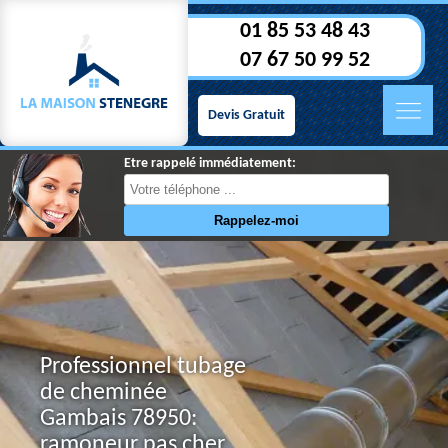
01 85 53 48 43
07 67 50 99 52
Devis Gratuit
Etre rappelé immédiatement:
Professionnel tubage
de cheminée
Gambais 78950:
ramoneur pas cher