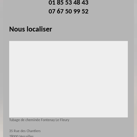
01 85 53 48 43
07 67 50 99 52
Nous localiser
Tubage de cheminée Fontenay Le Fleury
35 Rue des Chantiers
78000 Versailles