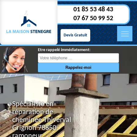
01 85 53 48 43
07 67 50 99 52
Devis Gratuit
Etre rappelé immédiatement:
Spécialiste en
réparation de
cheminée Thiverval
Grignon 78850:
ramoneur