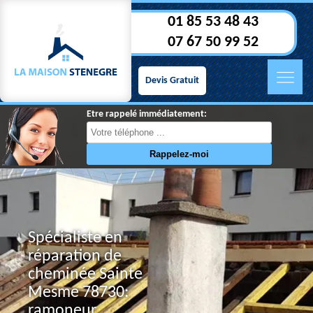
01 85 53 48 43
07 67 50 99 52
Devis Gratuit
Etre rappelé immédiatement:
Spécialiste en
réparation de
cheminée Sainte
Mesme 78730:
ramoneur