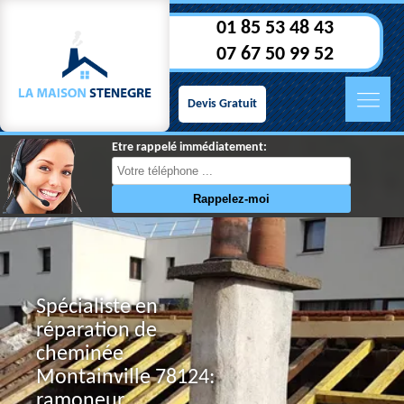
01 85 53 48 43
07 67 50 99 52
Devis Gratuit
Etre rappelé immédiatement:
Spécialiste en
réparation de
cheminée
Montainville 78124:
ramoneur