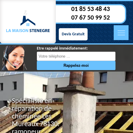
01 85 53 48 43
07 67 50 99 52
Devis Gratuit
Etre rappelé immédiatement:
Spécialiste en
réparation de
cheminée Les
Mureaux 78130:
ramoneur